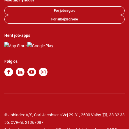
Modtag nyheder
For jobsøgere
For arbejdsgivere
Hent job-apps
Følg os
© Jobindex A/S, Carl Jacobsens Vej 29-31, 2500 Valby,
Tlf.
38 32 33
55
, CVR-nr. 21367087