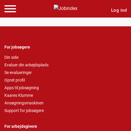
Log ind
For jobsøgere
Din side
Evaluer din arbejdsplads
Se evalueringer
Opret profil
Apps til jobsøgning
Kaares Klumme
Ansøgningsmaskinen
Support for jobsøgere
For arbejdsgivere