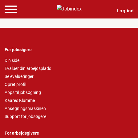
Log ind
For jobsøgere
Din side
Evaluer din arbejdsplads
Se evalueringer
Opret profil
Apps til jobsøgning
Kaares Klumme
Ansøgningsmaskinen
Support for jobsøgere
For arbejdsgivere