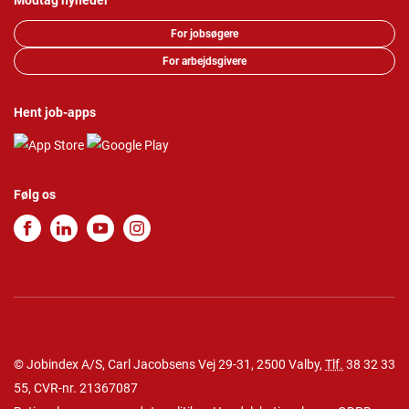
Modtag nyheder
For jobsøgere
For arbejdsgivere
Hent job-apps
Følg os
© Jobindex A/S, Carl Jacobsens Vej 29-31, 2500 Valby,
Tlf.
38 32 33
55
, CVR-nr. 21367087