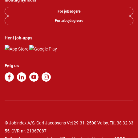
Modtag nyheder
For jobsøgere
For arbejdsgivere
Hent job-apps
Følg os
© Jobindex A/S, Carl Jacobsens Vej 29-31, 2500 Valby,
Tlf.
38 32 33
55
, CVR-nr. 21367087