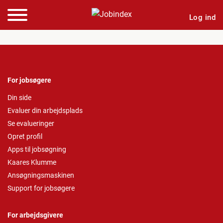
Log ind
For jobsøgere
Din side
Evaluer din arbejdsplads
Se evalueringer
Opret profil
Apps til jobsøgning
Kaares Klumme
Ansøgningsmaskinen
Support for jobsøgere
For arbejdsgivere