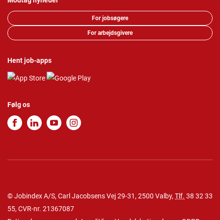
Modtag nyheder
For jobsøgere
For arbejdsgivere
Hent job-apps
Følg os
© Jobindex A/S, Carl Jacobsens Vej 29-31, 2500 Valby,
Tlf.
38 32 33
55
, CVR-nr. 21367087