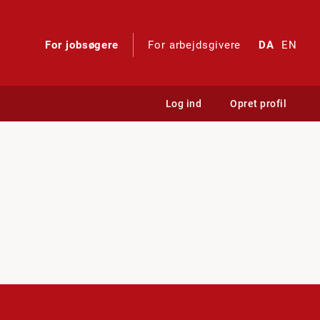
For jobsøgere
For arbejdsgivere
DA
EN
Log ind
Opret profil