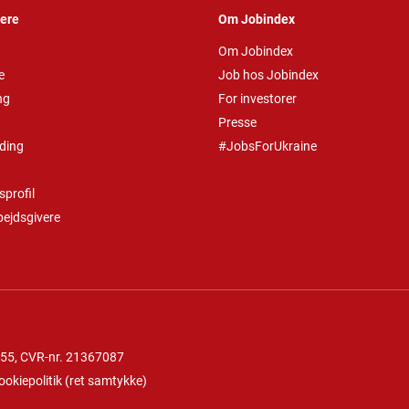
vere
Om Jobindex
Om Jobindex
e
Job hos Jobindex
ng
For investorer
Presse
ding
#JobsForUkraine
profil
bejdsgivere
 55
, CVR-nr. 21367087
ookiepolitik
(
ret samtykke
)