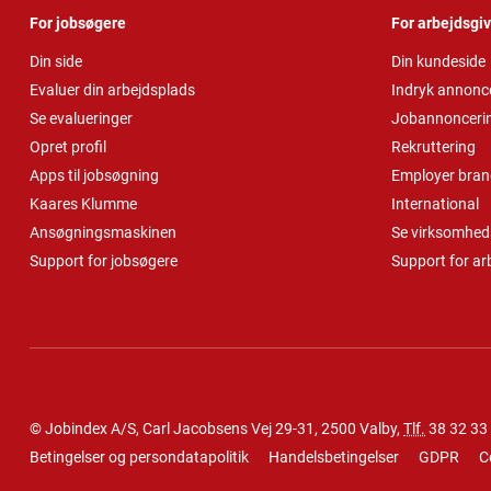
For jobsøgere
For arbejdsgi
Din side
Din kundeside
Evaluer din arbejdsplads
Indryk annonc
Se evalueringer
Jobannonceri
Opret profil
Rekruttering
Apps til jobsøgning
Employer bran
Kaares Klumme
International
Ansøgningsmaskinen
Se virksomheds
Support for jobsøgere
Support for ar
© Jobindex A/S, Carl Jacobsens Vej 29-31, 2500 Valby,
Tlf.
38 32 33
Betingelser og persondatapolitik
Handelsbetingelser
GDPR
C