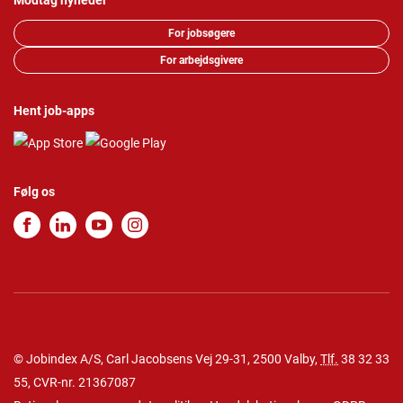
Modtag nyheder
For jobsøgere
For arbejdsgivere
Hent job-apps
Følg os
© Jobindex A/S, Carl Jacobsens Vej 29-31, 2500 Valby,
Tlf.
38 32 33
55
, CVR-nr. 21367087