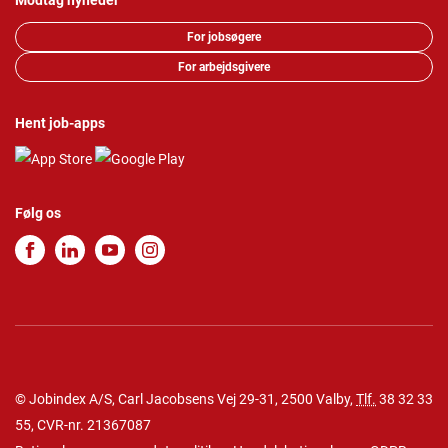
Modtag nyheder
For jobsøgere
For arbejdsgivere
Hent job-apps
Følg os
© Jobindex A/S, Carl Jacobsens Vej 29-31, 2500 Valby,
Tlf.
38 32 33
55
, CVR-nr. 21367087