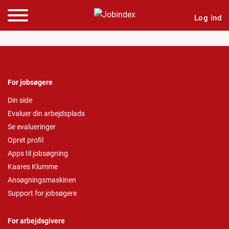
Log ind
For jobsøgere
Din side
Evaluer din arbejdsplads
Se evalueringer
Opret profil
Apps til jobsøgning
Kaares Klumme
Ansøgningsmaskinen
Support for jobsøgere
For arbejdsgivere