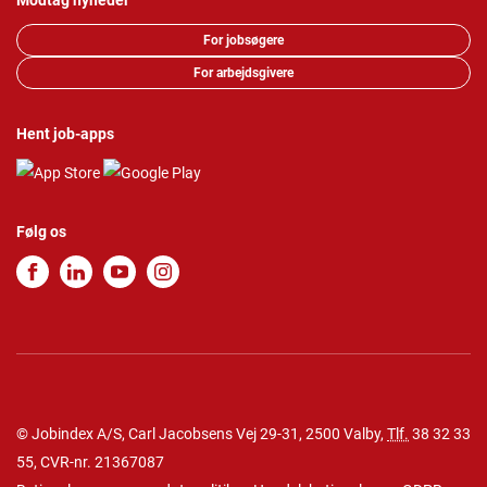
Modtag nyheder
For jobsøgere
For arbejdsgivere
Hent job-apps
Følg os
© Jobindex A/S, Carl Jacobsens Vej 29-31, 2500 Valby,
Tlf.
38 32 33
55
, CVR-nr. 21367087