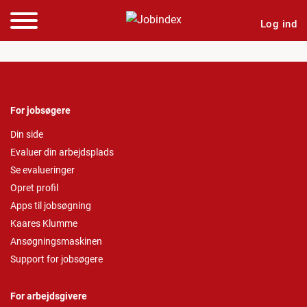
Log ind
For jobsøgere
Din side
Evaluer din arbejdsplads
Se evalueringer
Opret profil
Apps til jobsøgning
Kaares Klumme
Ansøgningsmaskinen
Support for jobsøgere
For arbejdsgivere