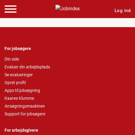
Log ind
For jobsøgere
Din side
Evaluer din arbejdsplads
Se evalueringer
Opret profil
Apps til jobsøgning
Kaares Klumme
Ansøgningsmaskinen
Support for jobsøgere
For arbejdsgivere