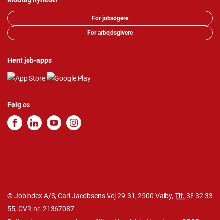
Modtag nyheder
For jobsøgere
For arbejdsgivere
Hent job-apps
Følg os
© Jobindex A/S, Carl Jacobsens Vej 29-31, 2500 Valby,
Tlf.
38 32 33
55
, CVR-nr. 21367087