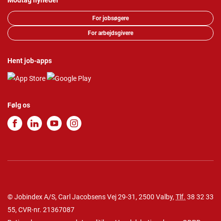
Modtag nyheder
For jobsøgere
For arbejdsgivere
Hent job-apps
Følg os
© Jobindex A/S, Carl Jacobsens Vej 29-31, 2500 Valby,
Tlf.
38 32 33
55
, CVR-nr. 21367087