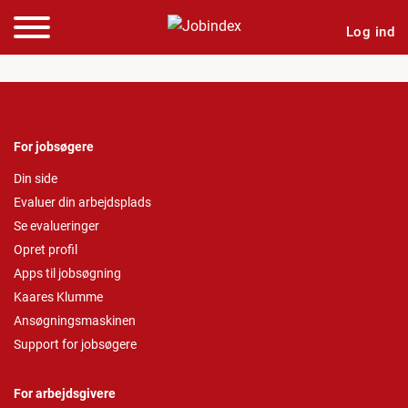
Log ind
For jobsøgere
Din side
Evaluer din arbejdsplads
Se evalueringer
Opret profil
Apps til jobsøgning
Kaares Klumme
Ansøgningsmaskinen
Support for jobsøgere
For arbejdsgivere