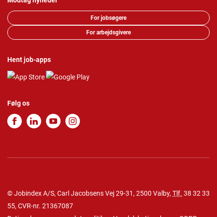
Modtag nyheder
For jobsøgere
For arbejdsgivere
Hent job-apps
Følg os
© Jobindex A/S, Carl Jacobsens Vej 29-31, 2500 Valby,
Tlf.
38 32 33
55
, CVR-nr. 21367087