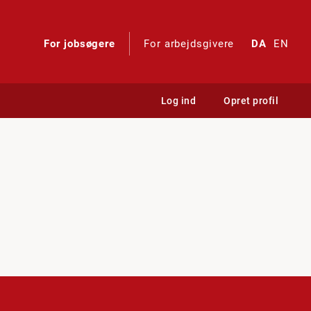
For jobsøgere
For arbejdsgivere
DA
EN
Log ind
Opret profil