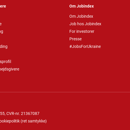
vere
Om Jobindex
Om Jobindex
e
Job hos Jobindex
ng
For investorer
Presse
ding
#JobsForUkraine
profil
bejdsgivere
 55
, CVR-nr. 21367087
ookiepolitik
(
ret samtykke
)