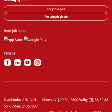
Modtag nyheder
For jobsøgere
For arbejdsgivere
Hent job-apps
Følg os
© Jobindex A/S, Carl Jacobsens Vej 29-31, 2500 Valby,
Tlf.
38 32 33
55
, CVR-nr. 21367087