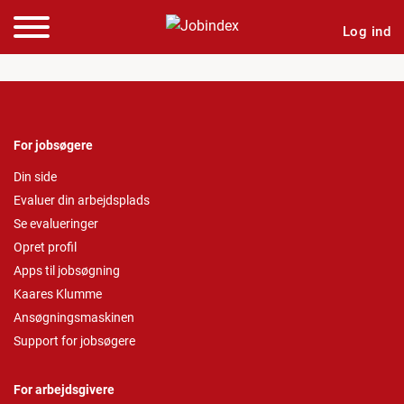
Log ind
For jobsøgere
Din side
Evaluer din arbejdsplads
Se evalueringer
Opret profil
Apps til jobsøgning
Kaares Klumme
Ansøgningsmaskinen
Support for jobsøgere
For arbejdsgivere