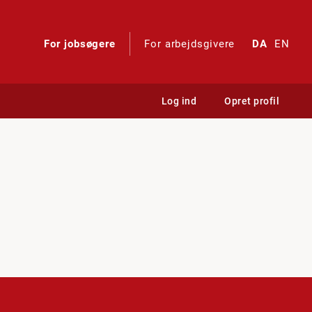
For jobsøgere
For arbejdsgivere
DA
EN
Log ind
Opret profil