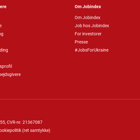
vere
Om Jobindex
Om Jobindex
e
Job hos Jobindex
ng
For investorer
Presse
ding
#JobsForUkraine
profil
bejdsgivere
 55
, CVR-nr. 21367087
ookiepolitik
(
ret samtykke
)