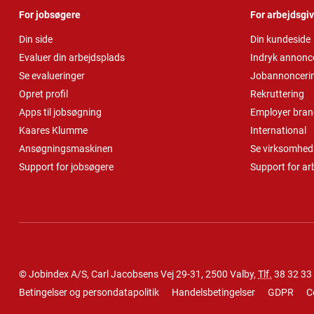
For jobsøgere
For arbejdsgi
Din side
Din kundeside
Evaluer din arbejdsplads
Indryk annonc
Se evalueringer
Jobannonceri
Opret profil
Rekruttering
Apps til jobsøgning
Employer bran
Kaares Klumme
International
Ansøgningsmaskinen
Se virksomheds
Support for jobsøgere
Support for ar
© Jobindex A/S, Carl Jacobsens Vej 29-31, 2500 Valby,
Tlf.
38 32 33
Betingelser og persondatapolitik
Handelsbetingelser
GDPR
C