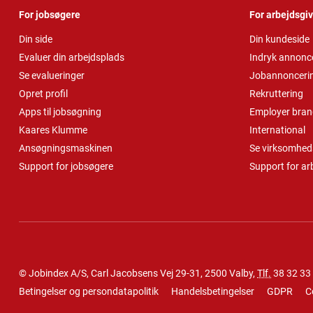
For jobsøgere
For arbejdsgi
Din side
Din kundeside
Evaluer din arbejdsplads
Indryk annonc
Se evalueringer
Jobannonceri
Opret profil
Rekruttering
Apps til jobsøgning
Employer bran
Kaares Klumme
International
Ansøgningsmaskinen
Se virksomheds
Support for jobsøgere
Support for ar
© Jobindex A/S, Carl Jacobsens Vej 29-31, 2500 Valby,
Tlf.
38 32 33
Betingelser og persondatapolitik
Handelsbetingelser
GDPR
C