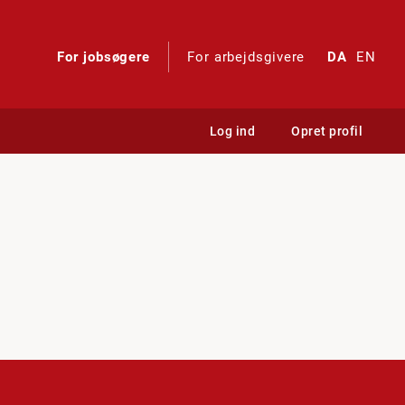
For jobsøgere
For arbejdsgivere
DA
EN
Log ind
Opret profil