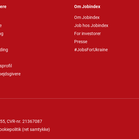
vere
Om Jobindex
Om Jobindex
e
Job hos Jobindex
ng
For investorer
Presse
ding
#JobsForUkraine
profil
bejdsgivere
 55
, CVR-nr. 21367087
ookiepolitik
(
ret samtykke
)