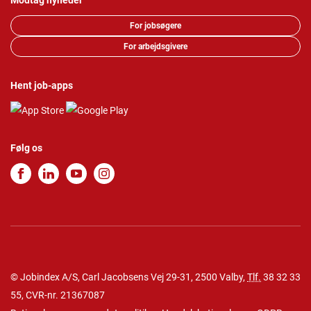
Modtag nyheder
For jobsøgere
For arbejdsgivere
Hent job-apps
Følg os
© Jobindex A/S, Carl Jacobsens Vej 29-31, 2500 Valby,
Tlf.
38 32 33
55
, CVR-nr. 21367087