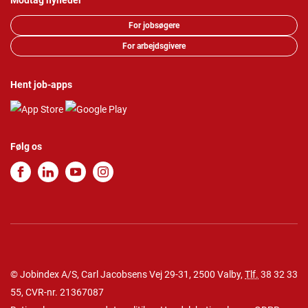
Modtag nyheder
For jobsøgere
For arbejdsgivere
Hent job-apps
Følg os
© Jobindex A/S, Carl Jacobsens Vej 29-31, 2500 Valby,
Tlf.
38 32 33
55
, CVR-nr. 21367087