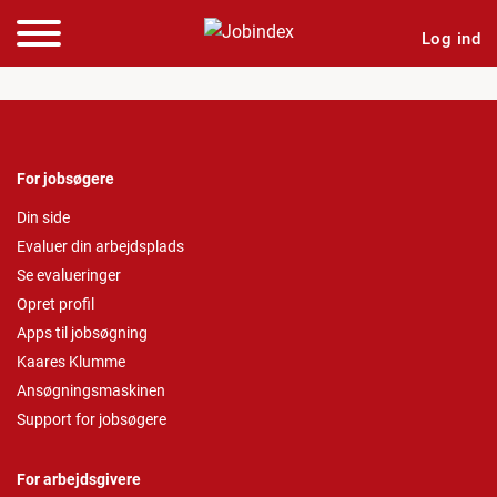
Log ind
For jobsøgere
Din side
Evaluer din arbejdsplads
Se evalueringer
Opret profil
Apps til jobsøgning
Kaares Klumme
Ansøgningsmaskinen
Support for jobsøgere
For arbejdsgivere