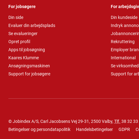
For jobsøgere
For arbejdsgi
Din side
Din kundeside
Evaluer din arbejdsplads
Indryk annonc
Se evalueringer
Jobannonceri
Opret profil
Rekruttering
Apps til jobsøgning
Employer bran
Kaares Klumme
International
Ansøgningsmaskinen
Se virksomheds
Support for jobsøgere
Support for ar
© Jobindex A/S, Carl Jacobsens Vej 29-31, 2500 Valby,
Tlf.
38 32 33
Betingelser og persondatapolitik
Handelsbetingelser
GDPR
C