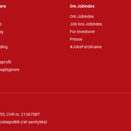
vere
Om Jobindex
Om Jobindex
e
Job hos Jobindex
ng
For investorer
Presse
ding
#JobsForUkraine
profil
bejdsgivere
 55
, CVR-nr. 21367087
ookiepolitik
(
ret samtykke
)