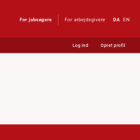
For jobsøgere
For arbejdsgivere
DA
EN
Log ind
Opret profil