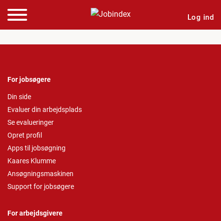
Log ind
For jobsøgere
Din side
Evaluer din arbejdsplads
Se evalueringer
Opret profil
Apps til jobsøgning
Kaares Klumme
Ansøgningsmaskinen
Support for jobsøgere
For arbejdsgivere