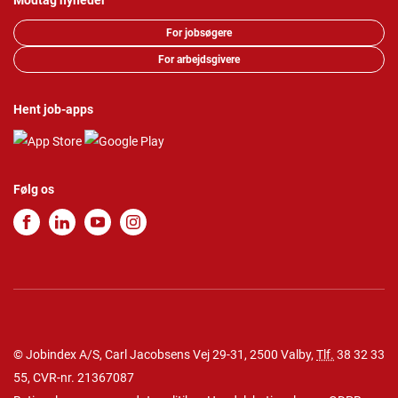
Modtag nyheder
For jobsøgere
For arbejdsgivere
Hent job-apps
Følg os
© Jobindex A/S, Carl Jacobsens Vej 29-31, 2500 Valby,
Tlf.
38 32 33
55
, CVR-nr. 21367087