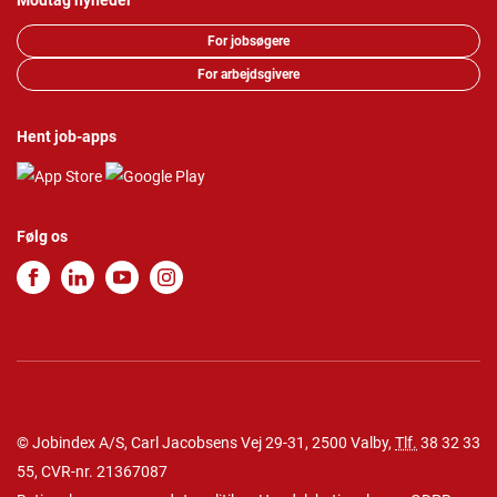
Modtag nyheder
For jobsøgere
For arbejdsgivere
Hent job-apps
Følg os
© Jobindex A/S, Carl Jacobsens Vej 29-31, 2500 Valby,
Tlf.
38 32 33
55
, CVR-nr. 21367087