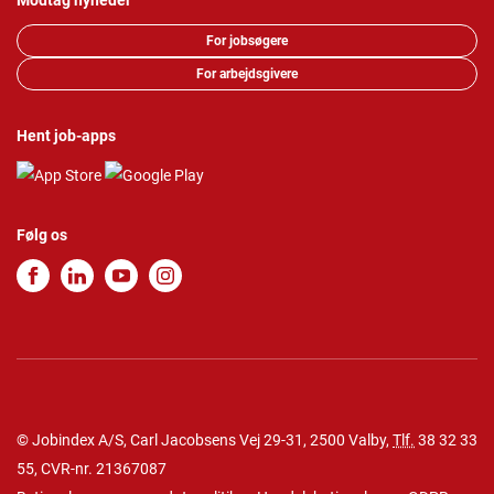
Modtag nyheder
For jobsøgere
For arbejdsgivere
Hent job-apps
Følg os
© Jobindex A/S, Carl Jacobsens Vej 29-31, 2500 Valby,
Tlf.
38 32 33
55
, CVR-nr. 21367087