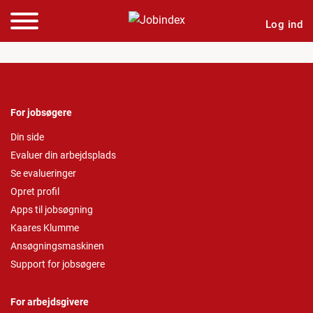
Log ind
For jobsøgere
Din side
Evaluer din arbejdsplads
Se evalueringer
Opret profil
Apps til jobsøgning
Kaares Klumme
Ansøgningsmaskinen
Support for jobsøgere
For arbejdsgivere