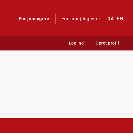
For jobsøgere
For arbejdsgivere
DA
EN
Log ind
Opret profil