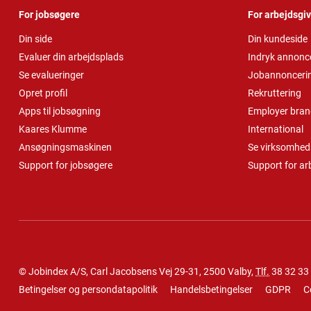
For jobsøgere
For arbejdsgi
Din side
Din kundeside
Evaluer din arbejdsplads
Indryk annonc
Se evalueringer
Jobannonceri
Opret profil
Rekruttering
Apps til jobsøgning
Employer bran
Kaares Klumme
International
Ansøgningsmaskinen
Se virksomheds
Support for jobsøgere
Support for ar
© Jobindex A/S, Carl Jacobsens Vej 29-31, 2500 Valby,
Tlf.
38 32 33
Betingelser og persondatapolitik
Handelsbetingelser
GDPR
C