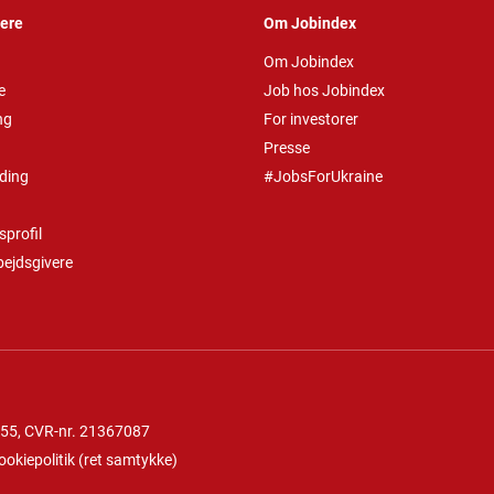
vere
Om Jobindex
Om Jobindex
e
Job hos Jobindex
ng
For investorer
Presse
ding
#JobsForUkraine
profil
bejdsgivere
 55
, CVR-nr. 21367087
ookiepolitik
(
ret samtykke
)