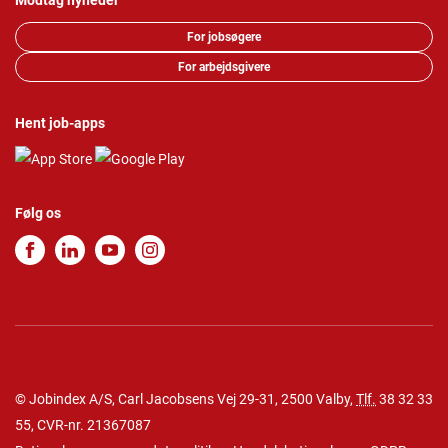
Modtag nyheder
For jobsøgere
For arbejdsgivere
Hent job-apps
Følg os
© Jobindex A/S, Carl Jacobsens Vej 29-31, 2500 Valby,
Tlf.
38 32 33
55
, CVR-nr. 21367087