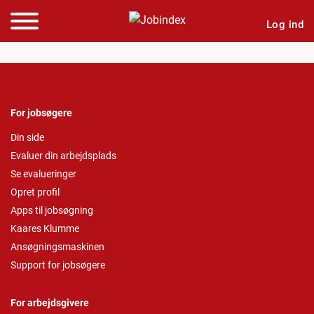
Log ind
For jobsøgere
Din side
Evaluer din arbejdsplads
Se evalueringer
Opret profil
Apps til jobsøgning
Kaares Klumme
Ansøgningsmaskinen
Support for jobsøgere
For arbejdsgivere