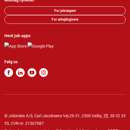
Modtag nyheder
For jobsøgere
For arbejdsgivere
Hent job-apps
Følg os
© Jobindex A/S, Carl Jacobsens Vej 29-31, 2500 Valby,
Tlf.
38 32 33
55
, CVR-nr. 21367087