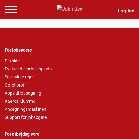
Log ind
For jobsøgere
Din side
Evaluer din arbejdsplads
Se evalueringer
Opret profil
Apps til jobsøgning
Kaares Klumme
Ansøgningsmaskinen
Support for jobsøgere
For arbejdsgivere