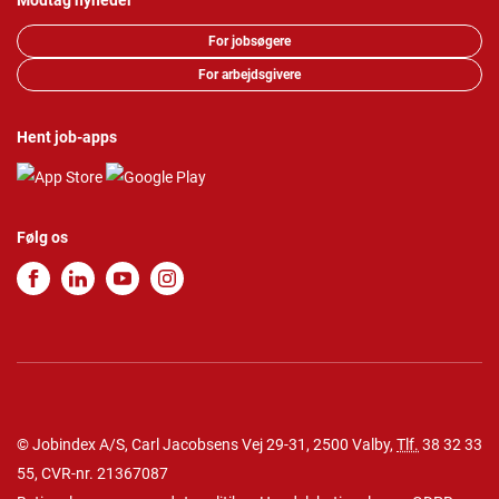
Modtag nyheder
For jobsøgere
For arbejdsgivere
Hent job-apps
Følg os
© Jobindex A/S, Carl Jacobsens Vej 29-31, 2500 Valby,
Tlf.
38 32 33
55
, CVR-nr. 21367087