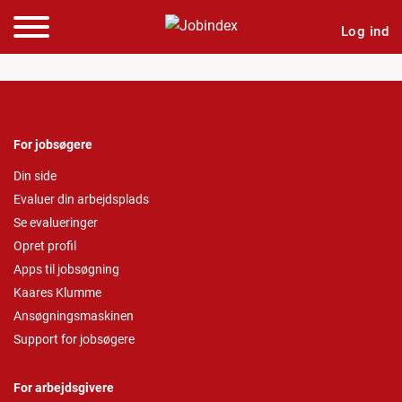
Log ind
For jobsøgere
Din side
Evaluer din arbejdsplads
Se evalueringer
Opret profil
Apps til jobsøgning
Kaares Klumme
Ansøgningsmaskinen
Support for jobsøgere
For arbejdsgivere