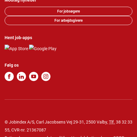
Modtag nyheder
For jobsøgere
For arbejdsgivere
Hent job-apps
Følg os
© Jobindex A/S, Carl Jacobsens Vej 29-31, 2500 Valby,
Tlf.
38 32 33
55
, CVR-nr. 21367087