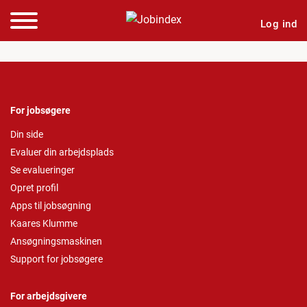
Log ind
For jobsøgere
Din side
Evaluer din arbejdsplads
Se evalueringer
Opret profil
Apps til jobsøgning
Kaares Klumme
Ansøgningsmaskinen
Support for jobsøgere
For arbejdsgivere