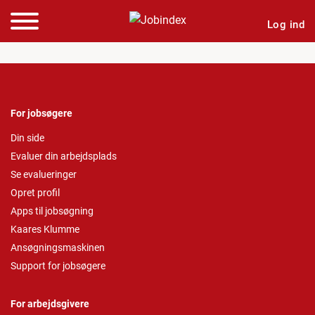
Log ind
For jobsøgere
Din side
Evaluer din arbejdsplads
Se evalueringer
Opret profil
Apps til jobsøgning
Kaares Klumme
Ansøgningsmaskinen
Support for jobsøgere
For arbejdsgivere