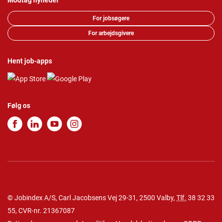
Modtag nyheder
For jobsøgere
For arbejdsgivere
Hent job-apps
Følg os
© Jobindex A/S, Carl Jacobsens Vej 29-31, 2500 Valby,
Tlf.
38 32 33
55
, CVR-nr. 21367087