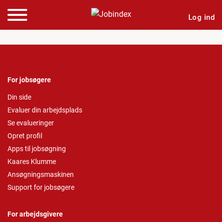
Log ind
For jobsøgere
Din side
Evaluer din arbejdsplads
Se evalueringer
Opret profil
Apps til jobsøgning
Kaares Klumme
Ansøgningsmaskinen
Support for jobsøgere
For arbejdsgivere