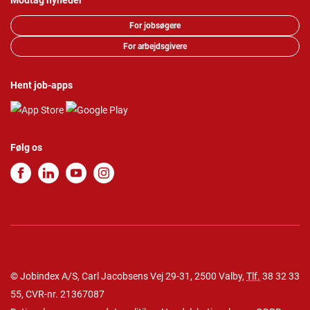
Modtag nyheder
For jobsøgere
For arbejdsgivere
Hent job-apps
Følg os
© Jobindex A/S, Carl Jacobsens Vej 29-31, 2500 Valby,
Tlf.
38 32 33
55
, CVR-nr. 21367087