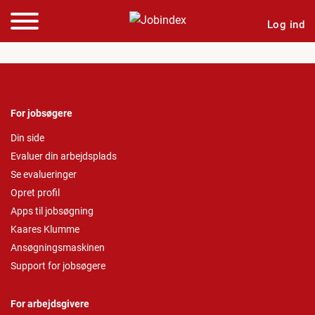
Log ind
For jobsøgere
Din side
Evaluer din arbejdsplads
Se evalueringer
Opret profil
Apps til jobsøgning
Kaares Klumme
Ansøgningsmaskinen
Support for jobsøgere
For arbejdsgivere