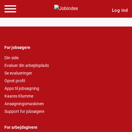
Log ind
For jobsøgere
Din side
Evaluer din arbejdsplads
Se evalueringer
Opret profil
Apps til jobsøgning
Kaares Klumme
Ansøgningsmaskinen
Support for jobsøgere
For arbejdsgivere