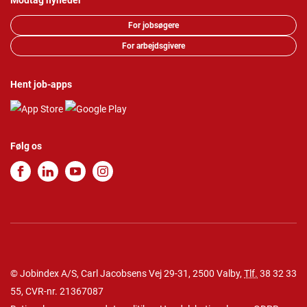
Modtag nyheder
For jobsøgere
For arbejdsgivere
Hent job-apps
Følg os
© Jobindex A/S, Carl Jacobsens Vej 29-31, 2500 Valby,
Tlf.
38 32 33
55
, CVR-nr. 21367087