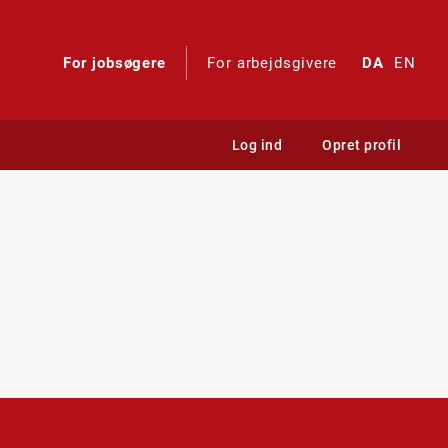
For jobsøgere
For arbejdsgivere
DA
EN
Log ind
Opret profil