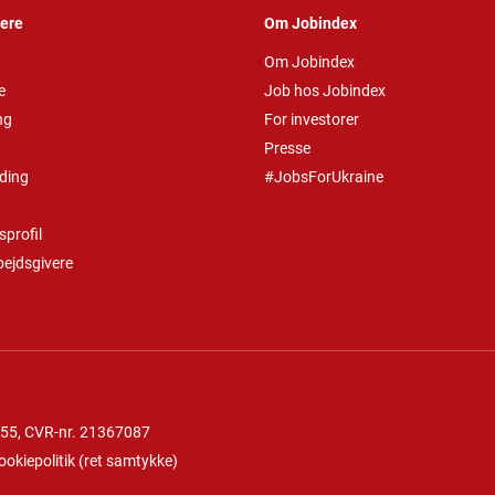
vere
Om Jobindex
Om Jobindex
e
Job hos Jobindex
ng
For investorer
Presse
ding
#JobsForUkraine
profil
bejdsgivere
 55
, CVR-nr. 21367087
ookiepolitik
(
ret samtykke
)