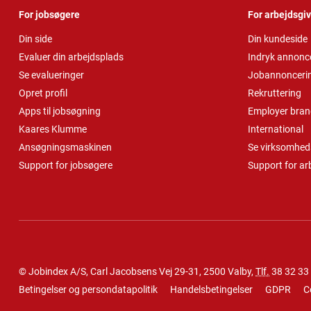
For jobsøgere
For arbejdsgi
Din side
Din kundeside
Evaluer din arbejdsplads
Indryk annonc
Se evalueringer
Jobannonceri
Opret profil
Rekruttering
Apps til jobsøgning
Employer bran
Kaares Klumme
International
Ansøgningsmaskinen
Se virksomheds
Support for jobsøgere
Support for ar
© Jobindex A/S, Carl Jacobsens Vej 29-31, 2500 Valby,
Tlf.
38 32 33
Betingelser og persondatapolitik
Handelsbetingelser
GDPR
C