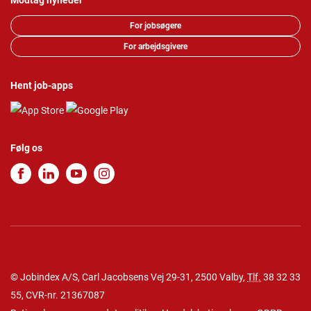
Modtag nyheder
For jobsøgere
For arbejdsgivere
Hent job-apps
Følg os
© Jobindex A/S, Carl Jacobsens Vej 29-31, 2500 Valby,
Tlf.
38 32 33
55
, CVR-nr. 21367087