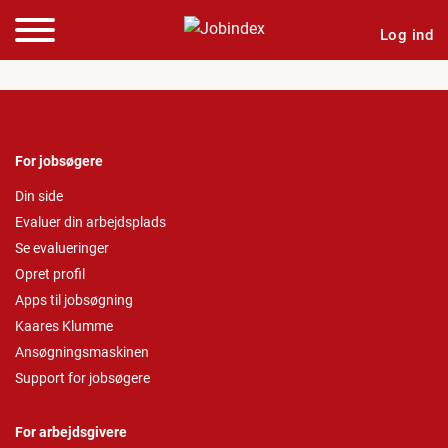
Log ind
For jobsøgere
Din side
Evaluer din arbejdsplads
Se evalueringer
Opret profil
Apps til jobsøgning
Kaares Klumme
Ansøgningsmaskinen
Support for jobsøgere
For arbejdsgivere