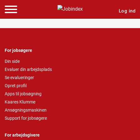
Log ind
For jobsøgere
Din side
Evaluer din arbejdsplads
Se evalueringer
Opret profil
Apps til jobsøgning
Kaares Klumme
Ansøgningsmaskinen
Support for jobsøgere
For arbejdsgivere