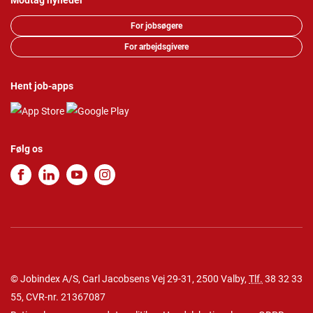
Modtag nyheder
For jobsøgere
For arbejdsgivere
Hent job-apps
Følg os
© Jobindex A/S, Carl Jacobsens Vej 29-31, 2500 Valby,
Tlf.
38 32 33
55
, CVR-nr. 21367087