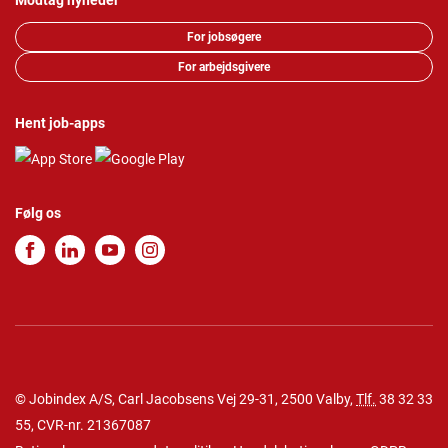
Modtag nyheder
For jobsøgere
For arbejdsgivere
Hent job-apps
Følg os
© Jobindex A/S, Carl Jacobsens Vej 29-31, 2500 Valby,
Tlf.
38 32 33
55
, CVR-nr. 21367087