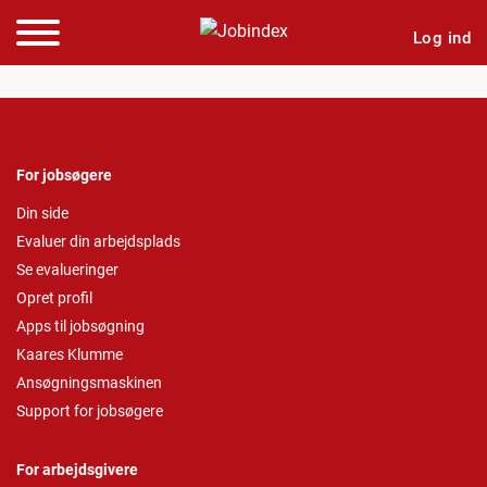
Log ind
For jobsøgere
Din side
Evaluer din arbejdsplads
Se evalueringer
Opret profil
Apps til jobsøgning
Kaares Klumme
Ansøgningsmaskinen
Support for jobsøgere
For arbejdsgivere