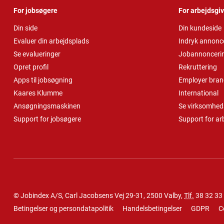
For jobsøgere
For arbejdsgi
Din side
Din kundeside
Evaluer din arbejdsplads
Indryk annonc
Se evalueringer
Jobannonceri
Opret profil
Rekruttering
Apps til jobsøgning
Employer bran
Kaares Klumme
International
Ansøgningsmaskinen
Se virksomheds
Support for jobsøgere
Support for ar
© Jobindex A/S, Carl Jacobsens Vej 29-31, 2500 Valby,
Tlf.
38 32 33
Betingelser og persondatapolitik
Handelsbetingelser
GDPR
C