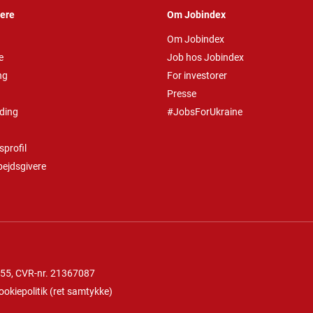
vere
Om Jobindex
Om Jobindex
e
Job hos Jobindex
ng
For investorer
Presse
ding
#JobsForUkraine
profil
bejdsgivere
 55
, CVR-nr. 21367087
ookiepolitik
(
ret samtykke
)