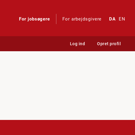
For jobsøgere
For arbejdsgivere
DA
EN
Log ind
Opret profil