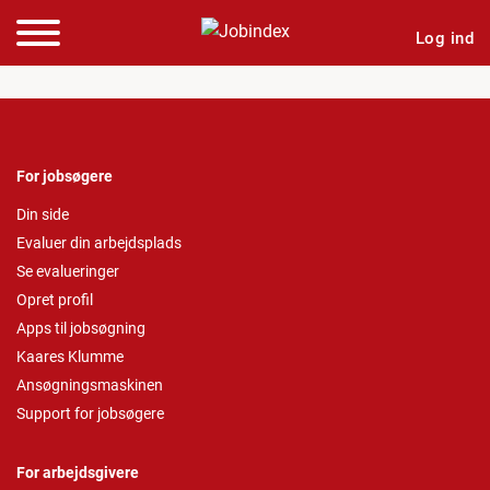
Log ind
For jobsøgere
Din side
Evaluer din arbejdsplads
Se evalueringer
Opret profil
Apps til jobsøgning
Kaares Klumme
Ansøgningsmaskinen
Support for jobsøgere
For arbejdsgivere