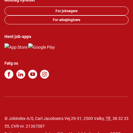
Modtag nyheder
For jobsøgere
For arbejdsgivere
Hent job-apps
Følg os
© Jobindex A/S, Carl Jacobsens Vej 29-31, 2500 Valby,
Tlf.
38 32 33
55
, CVR-nr. 21367087