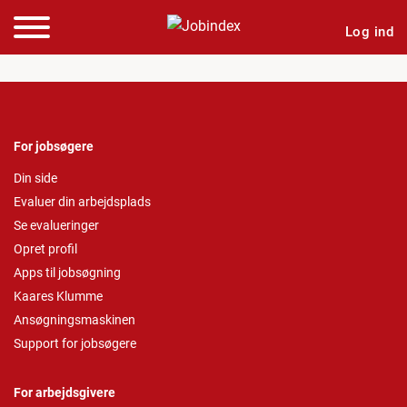
Log ind
For jobsøgere
Din side
Evaluer din arbejdsplads
Se evalueringer
Opret profil
Apps til jobsøgning
Kaares Klumme
Ansøgningsmaskinen
Support for jobsøgere
For arbejdsgivere