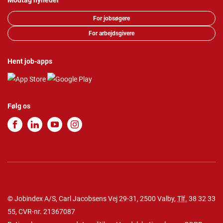
Modtag nyheder
For jobsøgere
For arbejdsgivere
Hent job-apps
Følg os
© Jobindex A/S, Carl Jacobsens Vej 29-31, 2500 Valby,
Tlf.
38 32 33
55
, CVR-nr. 21367087