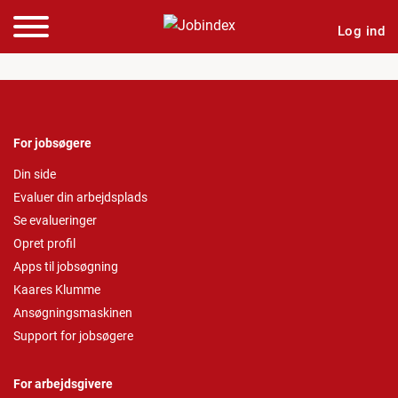
Log ind
For jobsøgere
Din side
Evaluer din arbejdsplads
Se evalueringer
Opret profil
Apps til jobsøgning
Kaares Klumme
Ansøgningsmaskinen
Support for jobsøgere
For arbejdsgivere