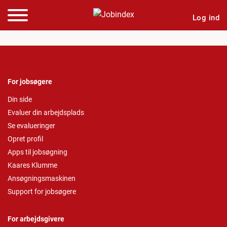
Log ind
For jobsøgere
Din side
Evaluer din arbejdsplads
Se evalueringer
Opret profil
Apps til jobsøgning
Kaares Klumme
Ansøgningsmaskinen
Support for jobsøgere
For arbejdsgivere