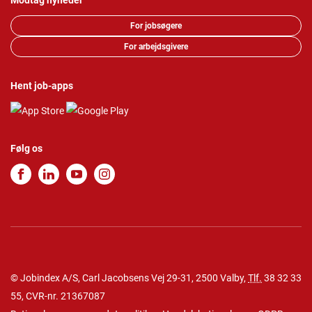
Modtag nyheder
For jobsøgere
For arbejdsgivere
Hent job-apps
Følg os
© Jobindex A/S, Carl Jacobsens Vej 29-31, 2500 Valby,
Tlf.
38 32 33
55
, CVR-nr. 21367087