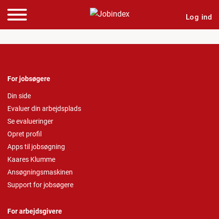
Log ind
For jobsøgere
Din side
Evaluer din arbejdsplads
Se evalueringer
Opret profil
Apps til jobsøgning
Kaares Klumme
Ansøgningsmaskinen
Support for jobsøgere
For arbejdsgivere