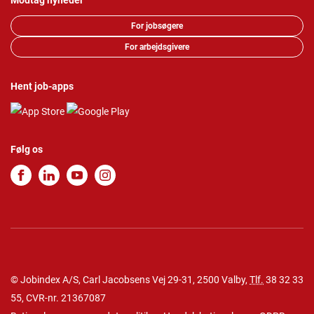
Modtag nyheder
For jobsøgere
For arbejdsgivere
Hent job-apps
Følg os
© Jobindex A/S, Carl Jacobsens Vej 29-31, 2500 Valby,
Tlf.
38 32 33
55
, CVR-nr. 21367087