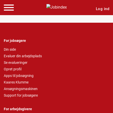
Log ind
For jobsøgere
Din side
Evaluer din arbejdsplads
Se evalueringer
Opret profil
Apps til jobsøgning
Kaares Klumme
Ansøgningsmaskinen
Support for jobsøgere
For arbejdsgivere