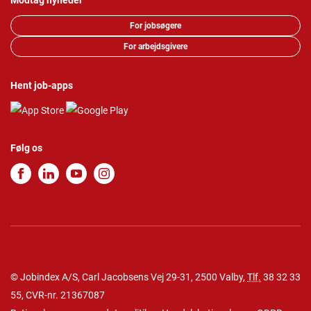
Modtag nyheder
For jobsøgere
For arbejdsgivere
Hent job-apps
Følg os
© Jobindex A/S, Carl Jacobsens Vej 29-31, 2500 Valby,
Tlf.
38 32 33
55
, CVR-nr. 21367087