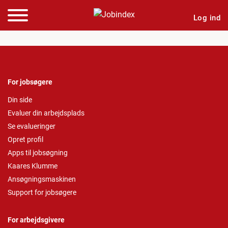
Log ind
For jobsøgere
Din side
Evaluer din arbejdsplads
Se evalueringer
Opret profil
Apps til jobsøgning
Kaares Klumme
Ansøgningsmaskinen
Support for jobsøgere
For arbejdsgivere