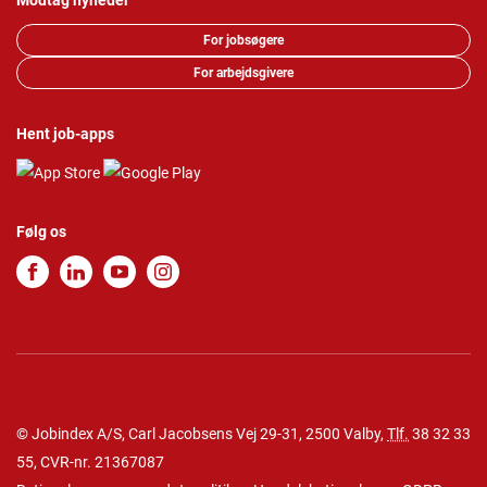
Modtag nyheder
For jobsøgere
For arbejdsgivere
Hent job-apps
Følg os
© Jobindex A/S, Carl Jacobsens Vej 29-31, 2500 Valby,
Tlf.
38 32 33
55
, CVR-nr. 21367087