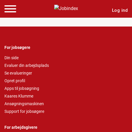
Log ind
For jobsøgere
Din side
Evaluer din arbejdsplads
Se evalueringer
Opret profil
Apps til jobsøgning
Kaares Klumme
Ansøgningsmaskinen
Support for jobsøgere
For arbejdsgivere