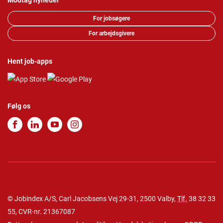
Modtag nyheder
For jobsøgere
For arbejdsgivere
Hent job-apps
Følg os
© Jobindex A/S, Carl Jacobsens Vej 29-31, 2500 Valby,
Tlf.
38 32 33
55
, CVR-nr. 21367087