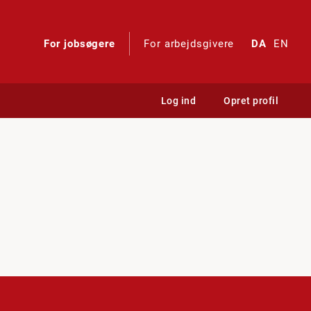
For jobsøgere
For arbejdsgivere
DA
EN
Log ind
Opret profil