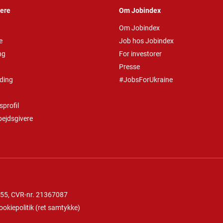
vere
Om Jobindex
Om Jobindex
e
Job hos Jobindex
ng
For investorer
Presse
ding
#JobsForUkraine
profil
bejdsgivere
 55
, CVR-nr. 21367087
ookiepolitik
(
ret samtykke
)