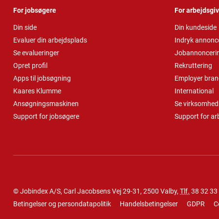
For jobsøgere
For arbejdsgi
Din side
Din kundeside
Evaluer din arbejdsplads
Indryk annonc
Se evalueringer
Jobannonceri
Opret profil
Rekruttering
Apps til jobsøgning
Employer bran
Kaares Klumme
International
Ansøgningsmaskinen
Se virksomheds
Support for jobsøgere
Support for ar
© Jobindex A/S, Carl Jacobsens Vej 29-31, 2500 Valby,
Tlf.
38 32 33
Betingelser og persondatapolitik
Handelsbetingelser
GDPR
C