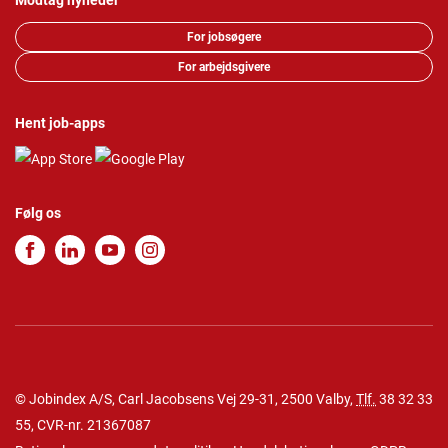
Modtag nyheder
For jobsøgere
For arbejdsgivere
Hent job-apps
Følg os
© Jobindex A/S, Carl Jacobsens Vej 29-31, 2500 Valby,
Tlf.
38 32 33
55
, CVR-nr. 21367087