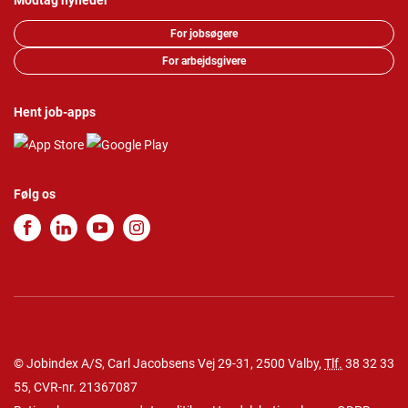
Modtag nyheder
For jobsøgere
For arbejdsgivere
Hent job-apps
Følg os
© Jobindex A/S, Carl Jacobsens Vej 29-31, 2500 Valby,
Tlf.
38 32 33
55
, CVR-nr. 21367087