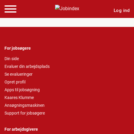
Log ind
For jobsøgere
Din side
Evaluer din arbejdsplads
Se evalueringer
Opret profil
Apps til jobsøgning
Kaares Klumme
Ansøgningsmaskinen
Support for jobsøgere
For arbejdsgivere