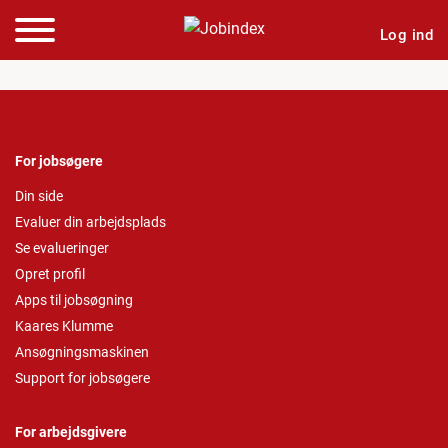
Log ind
For jobsøgere
Din side
Evaluer din arbejdsplads
Se evalueringer
Opret profil
Apps til jobsøgning
Kaares Klumme
Ansøgningsmaskinen
Support for jobsøgere
For arbejdsgivere