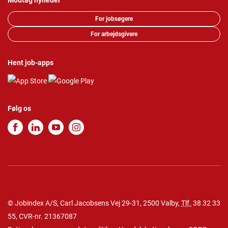
Modtag nyheder
For jobsøgere
For arbejdsgivere
Hent job-apps
Følg os
© Jobindex A/S, Carl Jacobsens Vej 29-31, 2500 Valby,
Tlf.
38 32 33
55
, CVR-nr. 21367087