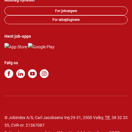
Modtag nyheder
For jobsøgere
For arbejdsgivere
Hent job-apps
Følg os
© Jobindex A/S, Carl Jacobsens Vej 29-31, 2500 Valby,
Tlf.
38 32 33
55
, CVR-nr. 21367087