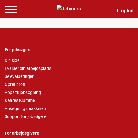
Log ind
For jobsøgere
Din side
Evaluer din arbejdsplads
Se evalueringer
Opret profil
Apps til jobsøgning
Kaares Klumme
Ansøgningsmaskinen
Support for jobsøgere
For arbejdsgivere