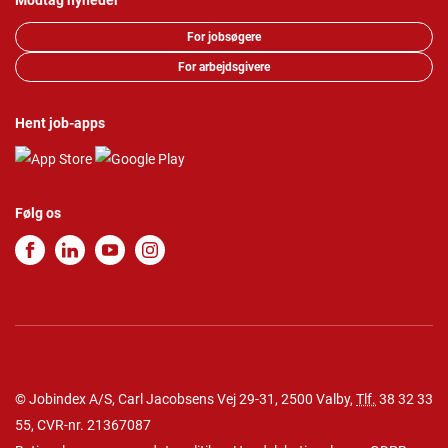
Modtag nyheder
For jobsøgere
For arbejdsgivere
Hent job-apps
Følg os
© Jobindex A/S, Carl Jacobsens Vej 29-31, 2500 Valby,
Tlf.
38 32 33
55
, CVR-nr. 21367087